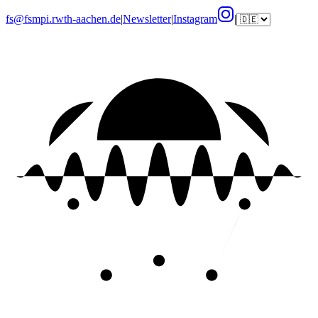
fs@fsmpi.rwth-aachen.de
|
Newsletter
|
Instagram
|