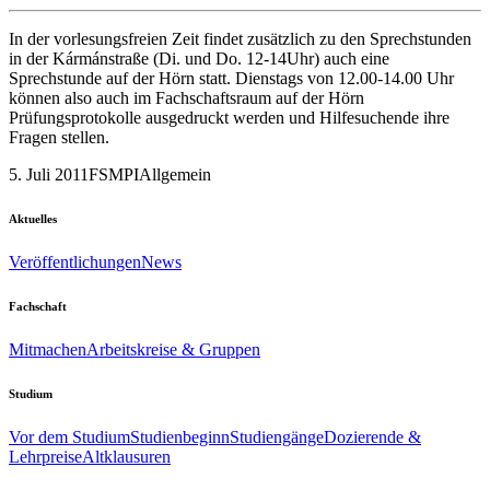
In der vorlesungsfreien Zeit findet zusätzlich zu den Sprechstunden
in der Kármánstraße (Di. und Do. 12-14Uhr) auch eine
Sprechstunde auf der Hörn statt. Dienstags von 12.00-14.00 Uhr
können also auch im Fachschaftsraum auf der Hörn
Prüfungsprotokolle ausgedruckt werden und Hilfesuchende ihre
Fragen stellen.
5. Juli 2011
FSMPI
Allgemein
Aktuelles
Veröffentlichungen
News
Fachschaft
Mitmachen
Arbeitskreise & Gruppen
Studium
Vor dem Studium
Studienbeginn
Studiengänge
Dozierende &
Lehrpreise
Altklausuren