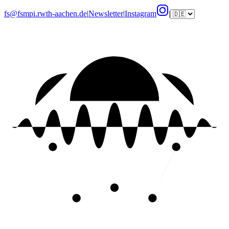
fs@fsmpi.rwth-aachen.de
|
Newsletter
|
Instagram
|