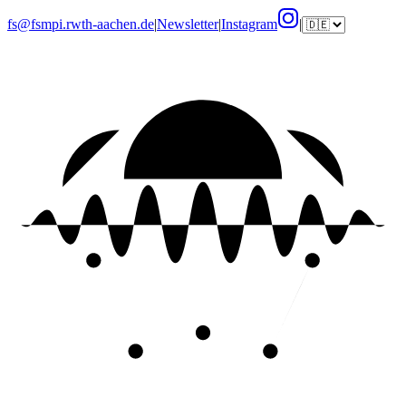
fs@fsmpi.rwth-aachen.de
|
Newsletter
|
Instagram
|