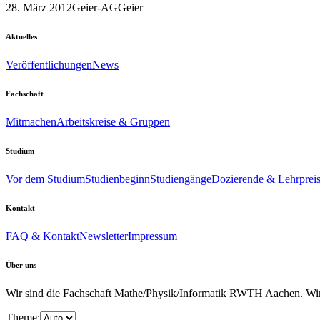
28. März 2012
Geier-AG
Geier
Aktuelles
Veröffentlichungen
News
Fachschaft
Mitmachen
Arbeitskreise & Gruppen
Studium
Vor dem Studium
Studienbeginn
Studiengänge
Dozierende & Lehrprei
Kontakt
FAQ & Kontakt
Newsletter
Impressum
Über uns
Wir sind die Fachschaft Mathe/Physik/Informatik RWTH Aachen. Wir u
Theme: