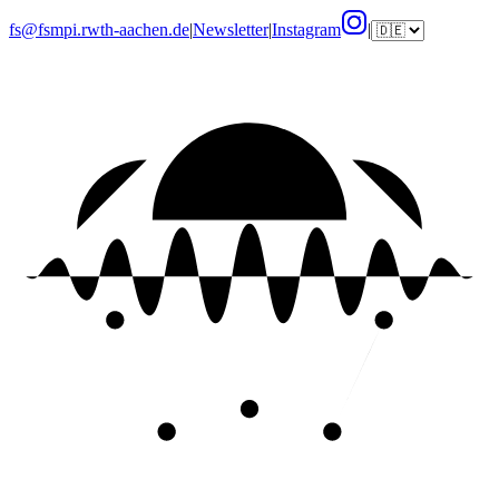
fs@fsmpi.rwth-aachen.de
|
Newsletter
|
Instagram
|