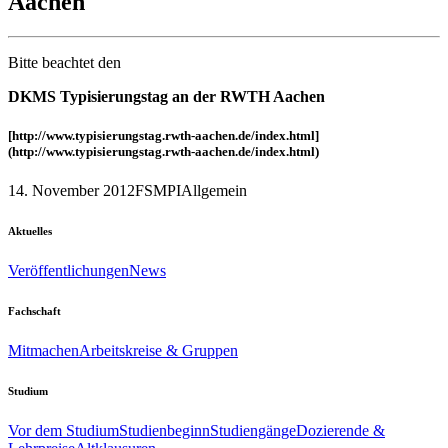
Aachen
Bitte beachtet den
DKMS Typisierungstag an der RWTH Aachen
[http://www.typisierungstag.rwth-aachen.de/index.html]
(http://www.typisierungstag.rwth-aachen.de/index.html)
14. November 2012
FSMPI
Allgemein
Aktuelles
Veröffentlichungen
News
Fachschaft
Mitmachen
Arbeitskreise & Gruppen
Studium
Vor dem Studium
Studienbeginn
Studiengänge
Dozierende &