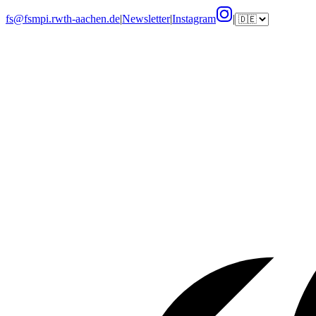
fs@fsmpi.rwth-aachen.de
|
Newsletter
|
Instagram
|