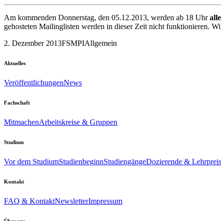
Am kommenden Donnerstag, den 05.12.2013, werden ab 18 Uhr
all
gehosteten Mailinglisten werden in dieser Zeit nicht funktionieren. W
2. Dezember 2013
FSMPI
Allgemein
Aktuelles
Veröffentlichungen
News
Fachschaft
Mitmachen
Arbeitskreise & Gruppen
Studium
Vor dem Studium
Studienbeginn
Studiengänge
Dozierende & Lehrprei
Kontakt
FAQ & Kontakt
Newsletter
Impressum
Über uns