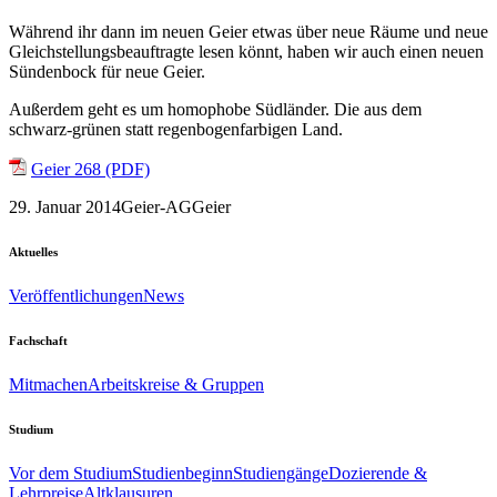
Während ihr dann im neuen Geier etwas über neue Räume und neue
Gleichstellungsbeauftragte lesen könnt, haben wir auch einen neuen
Sündenbock für neue Geier.
Außerdem geht es um homophobe Südländer. Die aus dem
schwarz-grünen statt regenbogenfarbigen Land.
Geier 268 (PDF)
29. Januar 2014
Geier-AG
Geier
Aktuelles
Veröffentlichungen
News
Fachschaft
Mitmachen
Arbeitskreise & Gruppen
Studium
Vor dem Studium
Studienbeginn
Studiengänge
Dozierende &
Lehrpreise
Altklausuren