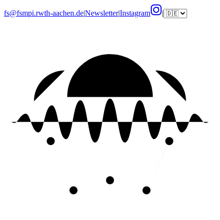
fs@fsmpi.rwth-aachen.de
|
Newsletter
|
Instagram
|