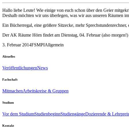
Hallo liebe Leute! Wie einige von euch schon über den Geier mitge
Deshalb möchten wir uns überlegen, was wir aus unseren Räumen im
Ein Bücherregal, eine größere Sitzecke, mehr Sprechstundenrechner,
Der AK Räume Hörn findet am Dienstag, 04. Februar (also morgen!) 
3. Februar 2014
FSMPI
Allgemein
Aktuelles
Veröffentlichungen
News
Fachschaft
Mitmachen
Arbeitskreise & Gruppen
Studium
Vor dem Studium
Studienbeginn
Studiengänge
Dozierende & Lehrprei
Kontakt