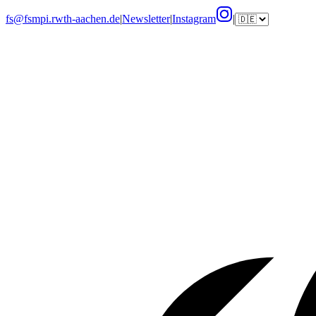
fs@fsmpi.rwth-aachen.de
|
Newsletter
|
Instagram
|