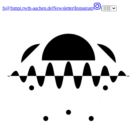
fs@fsmpi.rwth-aachen.de
|
Newsletter
|
Instagram
|