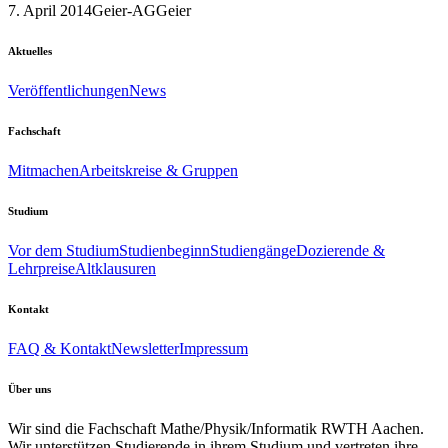
7. April 2014
Geier-AG
Geier
Aktuelles
Veröffentlichungen
News
Fachschaft
Mitmachen
Arbeitskreise & Gruppen
Studium
Vor dem Studium
Studienbeginn
Studiengänge
Dozierende &
Lehrpreise
Altklausuren
Kontakt
FAQ & Kontakt
Newsletter
Impressum
Über uns
Wir sind die Fachschaft Mathe/Physik/Informatik RWTH Aachen.
Wir unterstützen Studierende in ihrem Studium und vertreten ihre