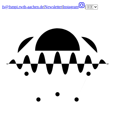
fs@fsmpi.rwth-aachen.de
|
Newsletter
|
Instagram
|