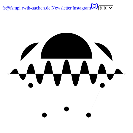
fs@fsmpi.rwth-aachen.de
|
Newsletter
|
Instagram
|