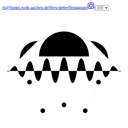
fs@fsmpi.rwth-aachen.de
|
Newsletter
|
Instagram
|