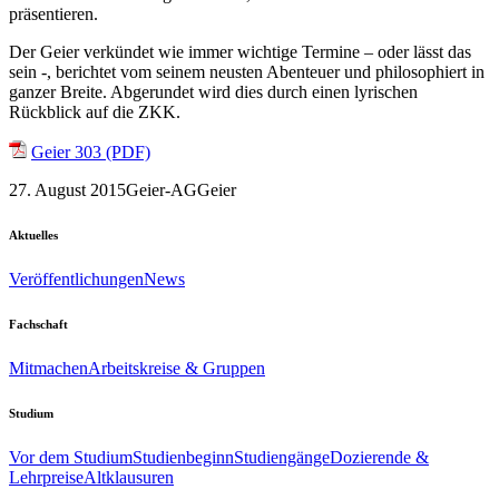
präsentieren.
Der Geier verkündet wie immer wichtige Termine – oder lässt das
sein -, berichtet vom seinem neusten Abenteuer und philosophiert in
ganzer Breite. Abgerundet wird dies durch einen lyrischen
Rückblick auf die ZKK.
Geier 303 (PDF)
27. August 2015
Geier-AG
Geier
Aktuelles
Veröffentlichungen
News
Fachschaft
Mitmachen
Arbeitskreise & Gruppen
Studium
Vor dem Studium
Studienbeginn
Studiengänge
Dozierende &
Lehrpreise
Altklausuren