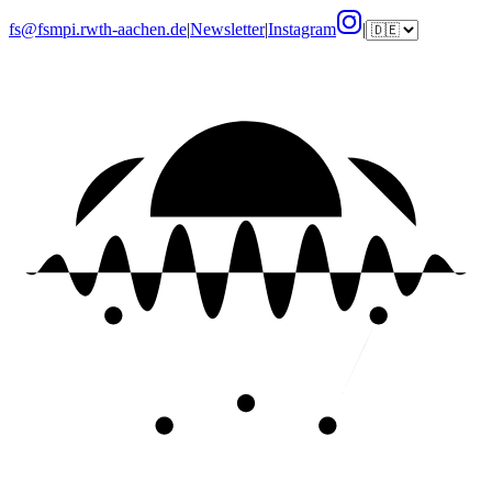
fs@fsmpi.rwth-aachen.de
|
Newsletter
|
Instagram
|