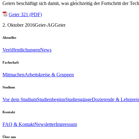
Geiers beschäftigt sich damit, was gleichzeitig der Fortschritt der Te
Geier 321 (PDF)
2. Oktober 2016
Geier-AG
Geier
Aktuelles
Veröffentlichungen
News
Fachschaft
Mitmachen
Arbeitskreise & Gruppen
Studium
Vor dem Studium
Studienbeginn
Studiengänge
Dozierende & Lehrprei
Kontakt
FAQ & Kontakt
Newsletter
Impressum
Über uns