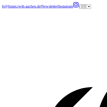
fs@fsmpi.rwth-aachen.de
|
Newsletter
|
Instagram
|