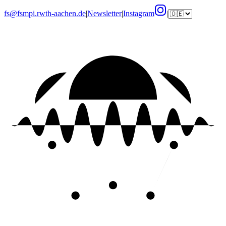
fs@fsmpi.rwth-aachen.de
|
Newsletter
|
Instagram
|