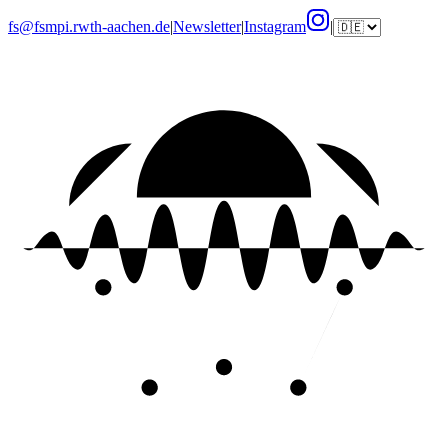
fs@fsmpi.rwth-aachen.de
|
Newsletter
|
Instagram
|