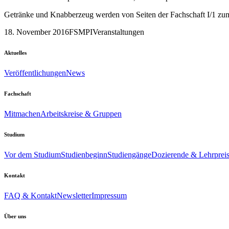
Getränke und Knabberzeug werden von Seiten der Fachschaft I/1 zum g
18. November 2016
FSMPI
Veranstaltungen
Aktuelles
Veröffentlichungen
News
Fachschaft
Mitmachen
Arbeitskreise & Gruppen
Studium
Vor dem Studium
Studienbeginn
Studiengänge
Dozierende & Lehrprei
Kontakt
FAQ & Kontakt
Newsletter
Impressum
Über uns