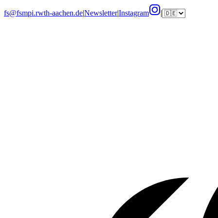
fs@fsmpi.rwth-aachen.de
|
Newsletter
|
Instagram
|