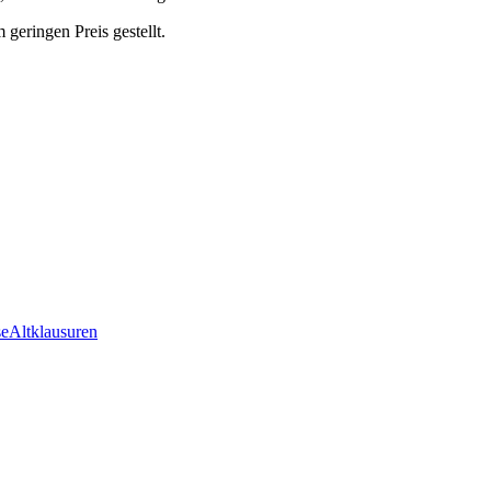
eringen Preis gestellt.
se
Altklausuren