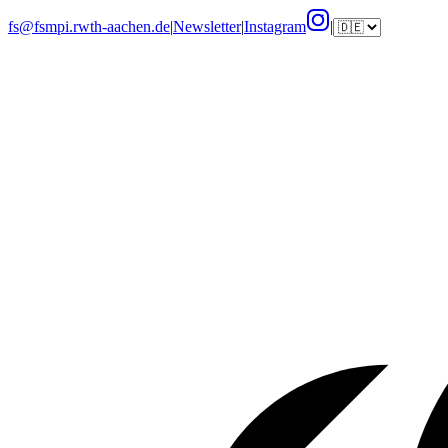
fs@fsmpi.rwth-aachen.de
|
Newsletter
|
Instagram
|