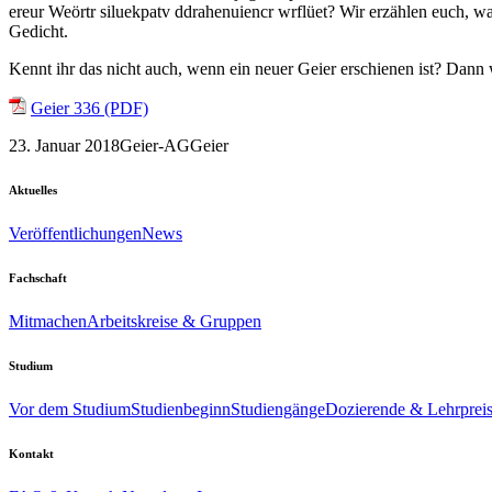
ereur Weörtr siluekpatv ddrahenuiencr wrflüet? Wir erzählen euch, wa
Gedicht.
Kennt ihr das nicht auch, wenn ein neuer Geier erschienen ist? Dan
Geier 336 (PDF)
23. Januar 2018
Geier-AG
Geier
Aktuelles
Veröffentlichungen
News
Fachschaft
Mitmachen
Arbeitskreise & Gruppen
Studium
Vor dem Studium
Studienbeginn
Studiengänge
Dozierende & Lehrprei
Kontakt