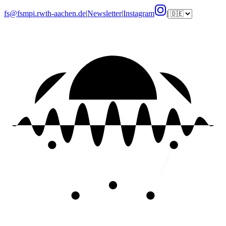
fs@fsmpi.rwth-aachen.de
|
Newsletter
|
Instagram
|