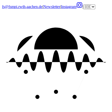
fs@fsmpi.rwth-aachen.de
|
Newsletter
|
Instagram
|