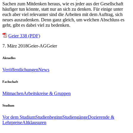
Sachen zum Mitdenken heraus, wie es jeder aus der Gesellschaft
häufiger tun könnte, statt nur an sich zu denken. Für einige unter
euch aber viel relevanter sind die Arbeiten mit dem Auftrag, sich
neues auszudenken. Denn ganz gleich, um welchen Abschluss es
geht, gibt es dabei viel zu bedenken.
Geier 338 (PDF)
7. März 2018
Geier-AG
Geier
Aktuelles
Veröffentlichungen
News
Fachschaft
Mitmachen
Arbeitskreise & Gruppen
Studium
Vor dem Studium
Studienbeginn
Studiengänge
Dozierende &
Lehrpreise
Altklausuren