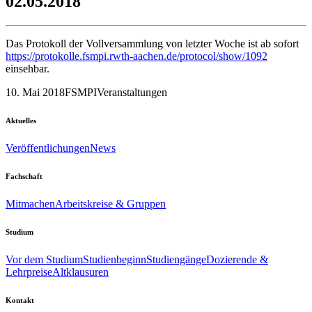
02.05.2018
Das Protokoll der Vollversammlung von letzter Woche ist ab sofort
https://protokolle.fsmpi.rwth-aachen.de/protocol/show/1092
einsehbar.
10. Mai 2018
FSMPI
Veranstaltungen
Aktuelles
Veröffentlichungen
News
Fachschaft
Mitmachen
Arbeitskreise & Gruppen
Studium
Vor dem Studium
Studienbeginn
Studiengänge
Dozierende &
Lehrpreise
Altklausuren
Kontakt