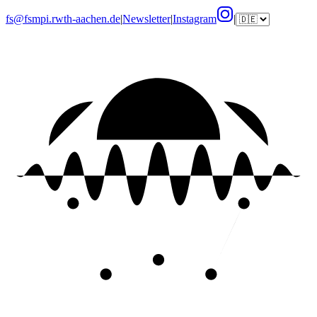
fs@fsmpi.rwth-aachen.de
|
Newsletter
|
Instagram
|