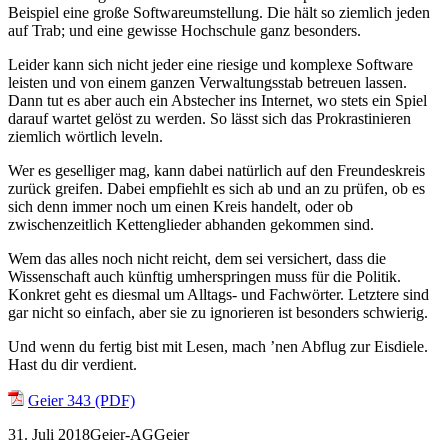
Beispiel eine große Softwareumstellung. Die hält so ziemlich jeden
auf Trab; und eine gewisse Hochschule ganz besonders.
Leider kann sich nicht jeder eine riesige und komplexe Software
leisten und von einem ganzen Verwaltungsstab betreuen lassen.
Dann tut es aber auch ein Abstecher ins Internet, wo stets ein Spiel
darauf wartet gelöst zu werden. So lässt sich das Prokrastinieren
ziemlich wörtlich leveln.
Wer es geselliger mag, kann dabei natürlich auf den Freundeskreis
zurück greifen. Dabei empfiehlt es sich ab und an zu prüfen, ob es
sich denn immer noch um einen Kreis handelt, oder ob
zwischenzeitlich Kettenglieder abhanden gekommen sind.
Wem das alles noch nicht reicht, dem sei versichert, dass die
Wissenschaft auch künftig umherspringen muss für die Politik.
Konkret geht es diesmal um Alltags- und Fachwörter. Letztere sind
gar nicht so einfach, aber sie zu ignorieren ist besonders schwierig.
Und wenn du fertig bist mit Lesen, mach ’nen Abflug zur Eisdiele.
Hast du dir verdient.
Geier 343 (PDF)
31. Juli 2018
Geier-AG
Geier