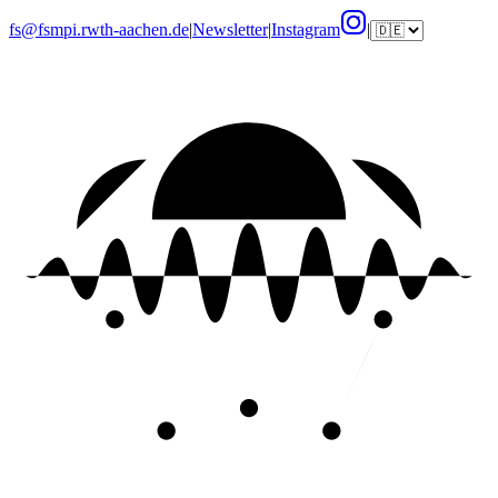
fs@fsmpi.rwth-aachen.de
|
Newsletter
|
Instagram
|