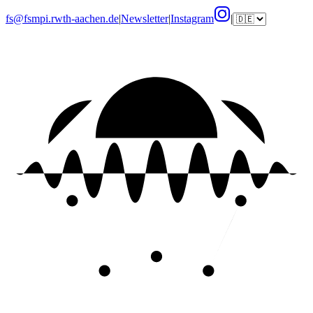
fs@fsmpi.rwth-aachen.de
|
Newsletter
|
Instagram
|