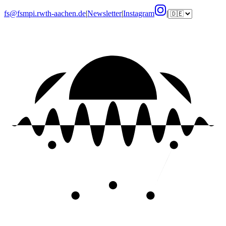
fs@fsmpi.rwth-aachen.de
|
Newsletter
|
Instagram
|