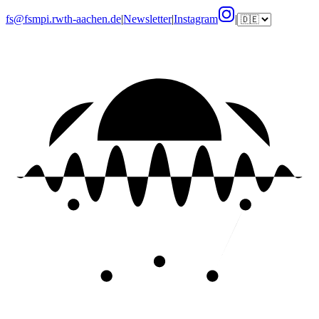
fs@fsmpi.rwth-aachen.de
|
Newsletter
|
Instagram
|