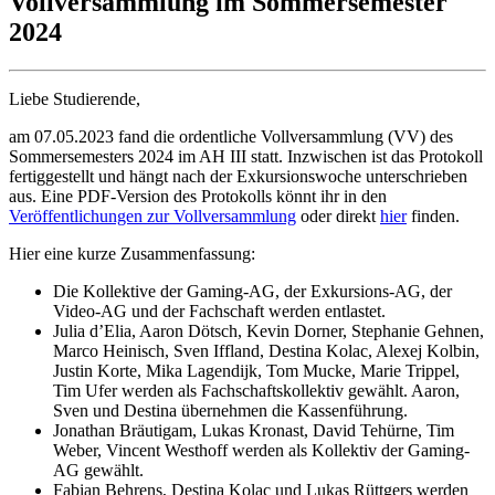
Vollversammlung im Sommersemester
2024
Liebe Studierende,
am 07.05.2023 fand die ordentliche Vollversammlung (VV) des
Sommersemesters 2024 im AH III statt. Inzwischen ist das Protokoll
fertiggestellt und hängt nach der Exkursionswoche unterschrieben
aus. Eine PDF-Version des Protokolls könnt ihr in den
Veröffentlichungen zur Vollversammlung
oder direkt
hier
finden.
Hier eine kurze Zusammenfassung:
Die Kollektive der Gaming-AG, der Exkursions-AG, der
Video-AG und der Fachschaft werden entlastet.
Julia d’Elia, Aaron Dötsch, Kevin Dorner, Stephanie Gehnen,
Marco Heinisch, Sven Iffland, Destina Kolac, Alexej Kolbin,
Justin Korte, Mika Lagendijk, Tom Mucke, Marie Trippel,
Tim Ufer werden als Fachschaftskollektiv gewählt. Aaron,
Sven und Destina übernehmen die Kassenführung.
Jonathan Bräutigam, Lukas Kronast, David Tehürne, Tim
Weber, Vincent Westhoff werden als Kollektiv der Gaming-
AG gewählt.
Fabian Behrens, Destina Kolac und Lukas Rüttgers werden