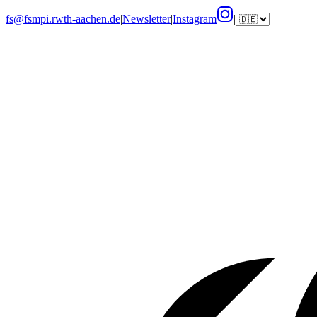
fs@fsmpi.rwth-aachen.de
|
Newsletter
|
Instagram
|