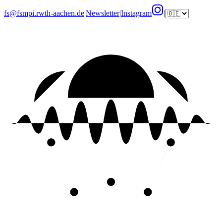
fs@fsmpi.rwth-aachen.de
|
Newsletter
|
Instagram
|