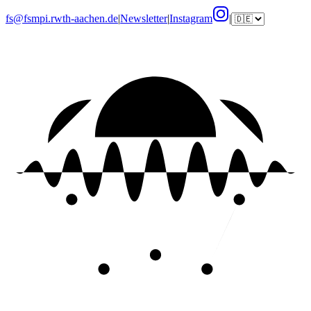
fs@fsmpi.rwth-aachen.de
|
Newsletter
|
Instagram
|