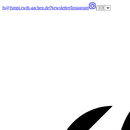
fs@fsmpi.rwth-aachen.de
|
Newsletter
|
Instagram
|