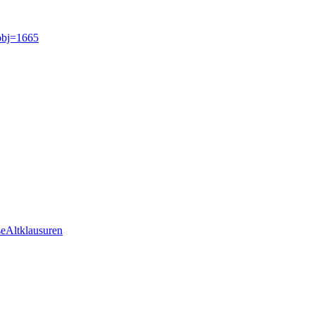
obj=1665
se
Altklausuren