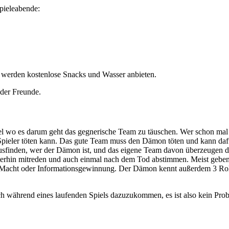
pieleabende:
werden kostenlose Snacks und Wasser anbieten.
der Freunde.
el wo es darum geht das gegnerische Team zu täuschen. Wer schon mal W
pieler töten kann. Das gute Team muss den Dämon töten und kann dafü
ausfinden, wer der Dämon ist, und das eigene Team davon überzeugen 
erhin mitreden und auch einmal nach dem Tod abstimmen. Meist geben
t Macht oder Informationsgewinnung. Der Dämon kennt außerdem 3 Rolle
 während eines laufenden Spiels dazuzukommen, es ist also kein Proble