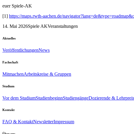
euer Spiele-AK
[1]
https://maps.rwth-aachen.de/navigator?lang=de&type=roadmap&
14. Mai 2026
Spiele AK
Veranstaltungen
Aktuelles
Veröffentlichungen
News
Fachschaft
Mitmachen
Arbeitskreise & Gruppen
Studium
Vor dem Studium
Studienbeginn
Studiengänge
Dozierende & Lehrprei
Kontakt
FAQ & Kontakt
Newsletter
Impressum
Über uns