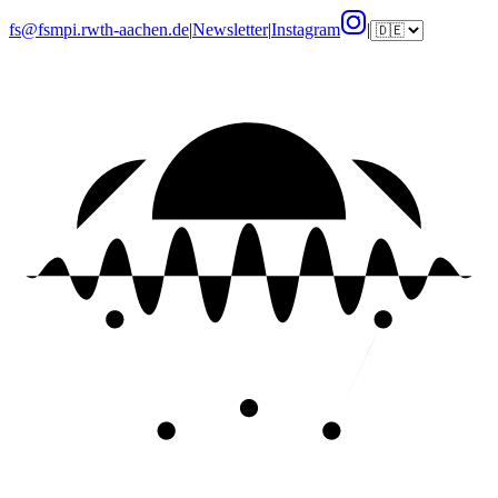
fs@fsmpi.rwth-aachen.de
|
Newsletter
|
Instagram
|