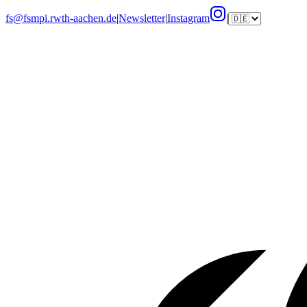
fs@fsmpi.rwth-aachen.de
|
Newsletter
|
Instagram
|