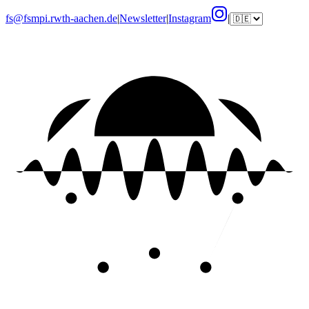
fs@fsmpi.rwth-aachen.de
|
Newsletter
|
Instagram
|