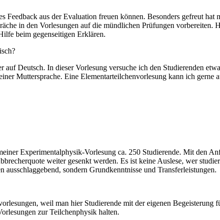
ives Feedback aus der Evaluation freuen können. Besonders gefreut hat
räche in den Vorlesungen auf die mündlichen Prüfungen vorbereiten. H
ilfe beim gegenseitigen Erklären.
isch?
er auf Deutsch. In dieser Vorlesung versuche ich den Studierenden et
einer Muttersprache. Eine Elementarteilchenvorlesung kann ich gerne a
n meiner Experimentalphysik-Vorlesung ca. 250 Studierende. Mit den An
bbrecherquote weiter gesenkt werden. Es ist keine Auslese, wer studier
ten ausschlaggebend, sondern Grundkenntnisse und Transferleistungen.
kvorlesungen, weil man hier Studierende mit der eigenen Begeisterung 
Vorlesungen zur Teilchenphysik halten.