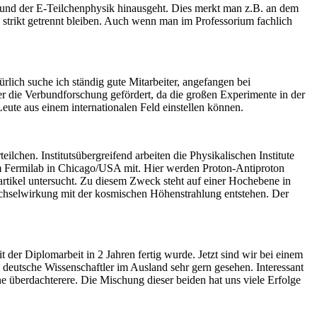
er und der E-Teilchenphysik hinausgeht. Dies merkt man z.B. an dem
s strikt getrennt bleiben. Auch wenn man im Professorium fachlich
rlich suche ich ständig gute Mitarbeiter, angefangen bei
 die Verbundforschung gefördert, da die großen Experimente in der
eute aus einem internationalen Feld einstellen können.
lchen. Institutsübergreifend arbeiten die Physikalischen Institute
Fermilab in Chicago/USA mit. Hier werden Proton-Antiproton
artikel untersucht. Zu diesem Zweck steht auf einer Hochebene in
echselwirkung mit der kosmischen Höhenstrahlung entstehen. Der
 der Diplomarbeit in 2 Jahren fertig wurde. Jetzt sind wir bei einem
 deutsche Wissenschaftler im Ausland sehr gern gesehen. Interessant
ine überdachterere. Die Mischung dieser beiden hat uns viele Erfolge