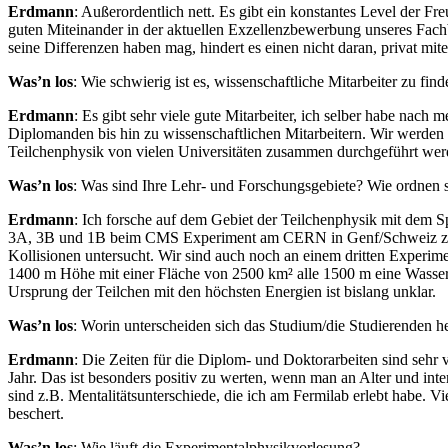
Erdmann
: Außerordentlich nett. Es gibt ein konstantes Level der F
guten Miteinander in der aktuellen Exzellenzbewerbung unseres Fachbe
seine Differenzen haben mag, hindert es einen nicht daran, privat mit
Was’n los
: Wie schwierig ist es, wissenschaftliche Mitarbeiter zu fin
Erdmann
: Es gibt sehr viele gute Mitarbeiter, ich selber habe nac
Diplomanden bis hin zu wissenschaftlichen Mitarbeitern. Wir werden
Teilchenphysik von vielen Universitäten zusammen durchgeführt werde
Was’n los
: Was sind Ihre Lehr- und Forschungsgebiete? Wie ordnen s
Erdmann
: Ich forsche auf dem Gebiet der Teilchenphysik mit dem Sp
3A, 3B und 1B beim CMS Experiment am CERN in Genf/Schweiz zusam
Kollisionen untersucht. Wir sind auch noch an einem dritten Experime
1400 m Höhe mit einer Fläche von 2500 km² alle 1500 m eine Wasser
Ursprung der Teilchen mit den höchsten Energien ist bislang unklar.
Was’n los
: Worin unterscheiden sich das Studium/die Studierenden heu
Erdmann
: Die Zeiten für die Diplom- und Doktorarbeiten sind sehr 
Jahr. Das ist besonders positiv zu werten, wenn man an Alter und int
sind z.B. Mentalitätsunterschiede, die ich am Fermilab erlebt habe. V
beschert.
Was’n los
: Wie läuft die Experimentalphysikvorlesung?