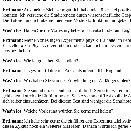
Erdmann
: Aus meiner Sicht sehr gut. Ich habe mich über viel posit
konnten. Ich versuche die Studierenden durch wissenschaftliche Gesp
Die Tutoren und ich übernehmen eine Moderatorfunktion und geben H
Was’n los
: Halten Sie die Vorlesung lieber auf Deutsch oder auf Engl
Erdmann
: Meine Vorlesungen Experimentalphysik 1-3 halte ich lieb
Einstellung zur Physik zu vermitteln und das kann ich am besten in m
hervorzuheben.
Was’n los
: Wie lange haben Sie studiert?
Erdmann
: Insgesamt 6 Jahre mit Auslandsaufenthalt in England.
Was’n los
: Was halten Sie von der Entwicklung der Anfängerzahlen?
Erdmann
: Sie sind überraschend konstant. Im 1. Semester waren i
geblieben. Durch die Einführung des Self-Assessment Tests soll die A
sich selber einzuschätzen. Bei diesem Test sind weniger die Schulno
Was’n los
: Welche Vorlesung würden Sie gerne mal halten?
Erdmann
: Ich halte sehr gerne die einführenden Experimentalphysi
diesen Zyklus noch ein weiteres Mal lesen. Danach würde ich gerne 