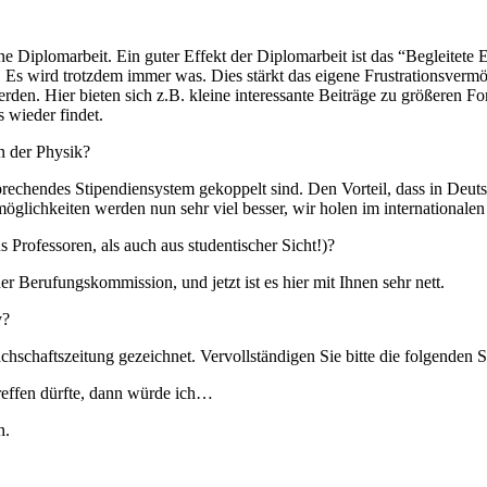
ne Diplomarbeit. Ein guter Effekt der Diplomarbeit ist das “Begleitete
d. Es wird trotzdem immer was. Dies stärkt das eigene Frustrationsver
den. Hier bieten sich z.B. kleine interessante Beiträge zu größeren F
 wieder findet.
n der Physik?
sprechendes Stipendiensystem gekoppelt sind. Den Vorteil, dass in Deuts
möglichkeiten werden nun sehr viel besser, wir holen im internationalen
 Professoren, als auch aus studentischer Sicht!)?
r Berufungskommission, und jetzt ist es hier mit Ihnen sehr nett.
v?
achschaftszeitung gezeichnet. Vervollständigen Sie bitte die folgenden S
reffen dürfte, dann würde ich…
n.