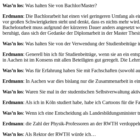
Was’n los
: Was halten Sie von Bachlor/Master?
Erdmann
: Die Bachlorarbeit hat einen viel geringeren Umfang als ei
vor großen Schwierigkeiten steht und denkt, dass es nichts mehr wir
Bachelorarbeit muss aufgrund der kürzeren Dauer anders angesetzt wer
beruhigt, dass sich der Gedanke der Diplomarbeit in der Master Thesis
Was’n los
: Was halten Sie von der Verwendung der Studienbeiträge i
Erdmann
: Generell bin ich für Studienbeiträge, wenn sie an ein ent
in Aachen ist im Konsens mit allen Beteiligten gut geregelt. Die Lehr
Was’n los
: Was für Erfahrung haben Sie mit Fachschaften (sowohl aus
Erdmann
: In Aachen war dies bislang nur die Zusammenarbeit in eine
Was’n los
: Waren Sie mal in der studentischen Selbstverwaltung akti
Erdmann
: Als ich in Köln studiert habe, habe ich Cartoons für die F
Was’n los
: Wenn ich eine Entscheidung als Landesbildungsminister t
Erdmann
: die Zahl der Physik-Professoren an der RWTH verdoppel
Was’n los
: Als Rektor der RWTH würde ich…