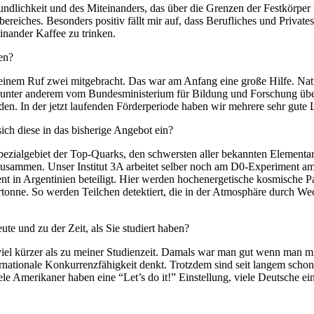
reundlichkeit und des Miteinanders, das über die Grenzen der Festkörp
reiches. Besonders positiv fällt mir auf, dass Berufliches und Private
einander Kaffee zu trinken.
den?
h meinem Ruf zwei mitgebracht. Das war am Anfang eine große Hilfe. Natü
 unter anderem vom Bundesministerium für Bildung und Forschung über
n. In der jetzt laufenden Förderperiode haben wir mehrere sehr gute L
ich diese in das bisherige Angebot ein?
ezialgebiet der Top-Quarks, den schwersten aller bekannten Elementartei
men. Unser Institut 3A arbeitet selber noch am D0-Experiment am 
nt in Argentinien beteiligt. Hier werden hochenergetische kosmische P
tonne. So werden Teilchen detektiert, die in der Atmosphäre durch W
te und zu der Zeit, als Sie studiert haben?
viel kürzer als zu meiner Studienzeit. Damals war man gut wenn man mit
ernationale Konkurrenzfähigkeit denkt. Trotzdem sind seit langem schon
iele Amerikaner haben eine “Let’s do it!” Einstellung, viele Deutsche e