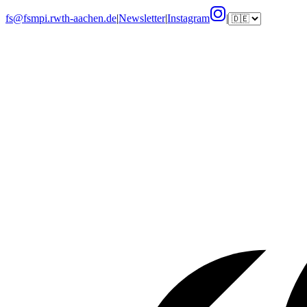
fs@fsmpi.rwth-aachen.de
|
Newsletter
|
Instagram
|