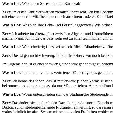
Was’n Los
: Wie halten Sie es mit dem Karneval?
Zerz
: Im ersten Jahr hier war ich ziemlich überrascht. Ich bin Rose
mit einem anderen Mitarbeiter, der auch aus einem anderen Kulturkre
Was’n Los
: Was sind Ihre Lehr- und Forschungsgebiete? Wie ordnen 
Zerz
: Ich arbeite im Grenzgebiet zwischen Algebra und Kontrolltheo
machen kann. Ich finde das passt sehr gut zu einer technischen Uni u
Was’n Los
: Wie schwierig ist es, wissenschaftliche Mitarbeiter zu fi
Zerz
: Das ist gar nicht schwierig. Ich durfte bisher zwar noch keine 
Im Allgemeinen ist es eher schwierig eine Stelle genehmigt zu bekom
Was’n Los
: In den drei von uns vertretenen Fächern gibt es gerade m
Zerz
: Ich kenne das schon, das ist mittlerweile ja eher Normalzustand
bekommen, es sei normal, dass da nur Männer stehen. Aber mit Frau Ne
Was’n Los
: Worin unterscheiden sich das Studium/die Studierenden he
Zerz
: Das ändert sich ja durch den Bachelor gerade enorm. Es geht me
Diplom schon studienbegleitende Prüfungen eingeführt, so dass man 
wahrscheinlich im alten System mit seinen vielen Freiheiten wohler g