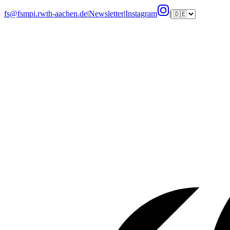
fs@fsmpi.rwth-aachen.de
|
Newsletter
|
Instagram
|