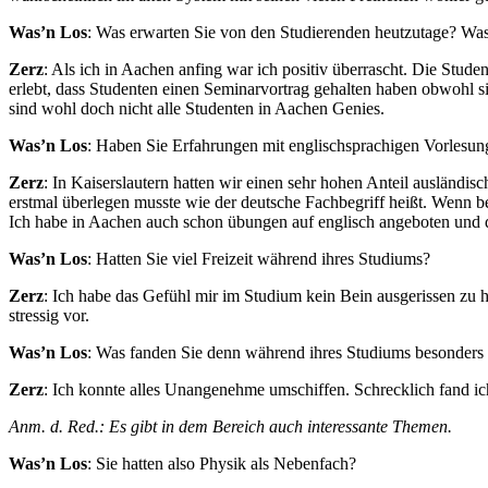
Was’n Los
: Was erwarten Sie von den Studierenden heutzutage? Was
Zerz
: Als ich in Aachen anfing war ich positiv überrascht. Die Stude
erlebt, dass Studenten einen Seminarvortrag gehalten haben obwohl sie
sind wohl doch nicht alle Studenten in Aachen Genies.
Was’n Los
: Haben Sie Erfahrungen mit englischsprachigen Vorlesu
Zerz
: In Kaiserslautern hatten wir einen sehr hohen Anteil ausländi
erstmal überlegen musste wie der deutsche Fachbegriff heißt. Wenn bei
Ich habe in Aachen auch schon übungen auf englisch angeboten und
Was’n Los
: Hatten Sie viel Freizeit während ihres Studiums?
Zerz
: Ich habe das Gefühl mir im Studium kein Bein ausgerissen zu 
stressig vor.
Was’n Los
: Was fanden Sie denn während ihres Studiums besonder
Zerz
: Ich konnte alles Unangenehme umschiffen. Schrecklich fand ic
Anm. d. Red.: Es gibt in dem Bereich auch interessante Themen.
Was’n Los
: Sie hatten also Physik als Nebenfach?