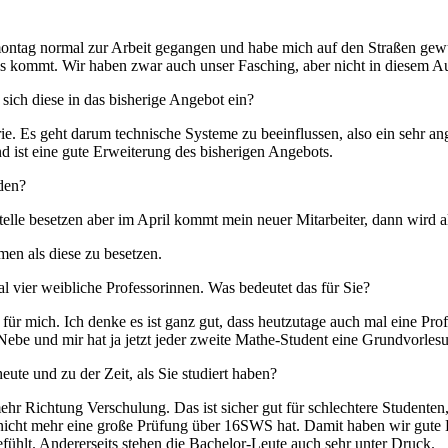
nmontag normal zur Arbeit gegangen und habe mich auf den Straßen gewu
is kommt. Wir haben zwar auch unser Fasching, aber nicht in diesem A
sich diese in das bisherige Angebot ein?
rie. Es geht darum technische Systeme zu beeinflussen, also ein sehr 
nd ist eine gute Erweiterung des bisherigen Angebots.
nden?
Stelle besetzen aber im April kommt mein neuer Mitarbeiter, dann wird al
men als diese zu besetzen.
al vier weibliche Professorinnen. Was bedeutet das für Sie?
 für mich. Ich denke es ist ganz gut, dass heutzutage auch mal eine Pro
be und mir hat ja jetzt jeder zweite Mathe-Student eine Grundvorlesun
ute und zu der Zeit, als Sie studiert haben?
hr Richtung Verschulung. Das ist sicher gut für schlechtere Studenten,
nicht mehr eine große Prüfung über 16SWS hat. Damit haben wir gute 
efühlt. Andererseits stehen die Bachelor-Leute auch sehr unter Druck.