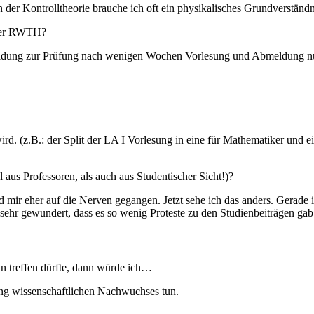
n der Kontrolltheorie brauche ich oft ein physikalisches Grundverständn
 der RWTH?
meldung zur Prüfung nach wenigen Wochen Vorlesung und Abmeldung nu
rd. (z.B.: der Split der LA I Vorlesung in eine für Mathematiker und ei
aus Professoren, als auch aus Studentischer Sicht!)?
ind mir eher auf die Nerven gegangen. Jetzt sehe ich das anders. Gerade i
 sehr gewundert, dass es so wenig Proteste zu den Studienbeiträgen ga
in treffen dürfte, dann würde ich…
ung wissenschaftlichen Nachwuchses tun.