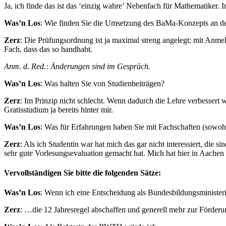
Ja, ich finde das ist das ‘einzig wahre’ Nebenfach für Mathematiker. I
Was’n Los
: Wie finden Sie die Umsetzung des BaMa-Konzepts an
Zerz
: Die Prüfungsordnung ist ja maximal streng angelegt; mit An
Fach, dass das so handhabt.
Anm. d. Red.: Änderungen sind im Gespräch.
Was’n Los
: Was halten Sie von Studienbeiträgen?
Zerz
: Im Prinzip nicht schlecht. Wenn dadurch die Lehre verbessert wi
Gratisstudium ja bereits hinter mir.
Was’n Los
: Was für Erfahrungen haben Sie mit Fachschaften (sowohl 
Zerz
: Als ich Studentin war hat mich das gar nicht interessiert, die s
sehr gute Vorlesungsevaluation gemacht hat. Mich hat hier in Aachen
Vervollständigen Sie bitte die folgenden Sätze:
Was’n Los
: Wenn ich eine Entscheidung als Bundesbildungsminister
Zerz
: …die 12 Jahresregel abschaffen und generell mehr zur Förder