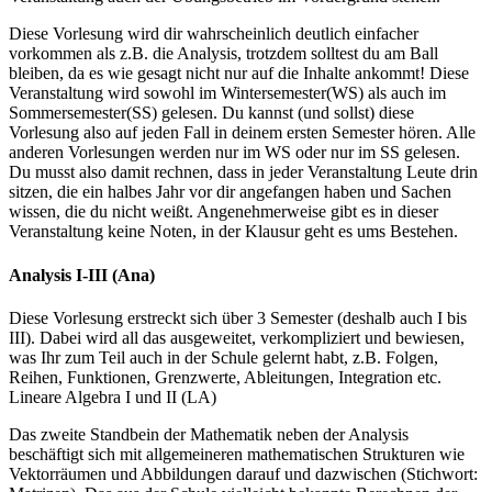
Diese Vorlesung wird dir wahrscheinlich deutlich einfacher
vorkommen als z.B. die Analysis, trotzdem solltest du am Ball
bleiben, da es wie gesagt nicht nur auf die Inhalte ankommt! Diese
Veranstaltung wird sowohl im Wintersemester(WS) als auch im
Sommersemester(SS) gelesen. Du kannst (und sollst) diese
Vorlesung also auf jeden Fall in deinem ersten Semester hören. Alle
anderen Vorlesungen werden nur im WS oder nur im SS gelesen.
Du musst also damit rechnen, dass in jeder Veranstaltung Leute drin
sitzen, die ein halbes Jahr vor dir angefangen haben und Sachen
wissen, die du nicht weißt. Angenehmerweise gibt es in dieser
Veranstaltung keine Noten, in der Klausur geht es ums Bestehen.
Analysis I-III (Ana)
Diese Vorlesung erstreckt sich über 3 Semester (deshalb auch I bis
III). Dabei wird all das ausgeweitet, verkompliziert und bewiesen,
was Ihr zum Teil auch in der Schule gelernt habt, z.B. Folgen,
Reihen, Funktionen, Grenzwerte, Ableitungen, Integration etc.
Lineare Algebra I und II (LA)
Das zweite Standbein der Mathematik neben der Analysis
beschäftigt sich mit allgemeineren mathematischen Strukturen wie
Vektorräumen und Abbildungen darauf und dazwischen (Stichwort: