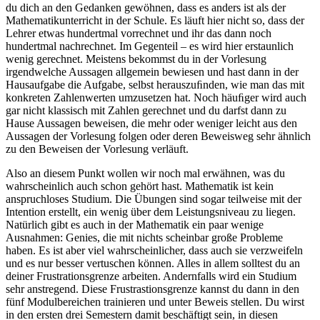
du dich an den Gedanken gewöhnen, dass es anders ist als der
Mathematikunterricht in der Schule. Es läuft hier nicht so, dass der
Lehrer etwas hundertmal vorrechnet und ihr das dann noch
hundertmal nachrechnet. Im Gegenteil – es wird hier erstaunlich
wenig gerechnet. Meistens bekommst du in der Vorlesung
irgendwelche Aussagen allgemein bewiesen und hast dann in der
Hausaufgabe die Aufgabe, selbst herauszuﬁnden, wie man das mit
konkreten Zahlenwerten umzusetzen hat. Noch häuﬁger wird auch
gar nicht klassisch mit Zahlen gerechnet und du darfst dann zu
Hause Aussagen beweisen, die mehr oder weniger leicht aus den
Aussagen der Vorlesung folgen oder deren Beweisweg sehr ähnlich
zu den Beweisen der Vorlesung verläuft.
Also an diesem Punkt wollen wir noch mal erwähnen, was du
wahrscheinlich auch schon gehört hast. Mathematik ist kein
anspruchloses Studium. Die Übungen sind sogar teilweise mit der
Intention erstellt, ein wenig über dem Leistungsniveau zu liegen.
Natürlich gibt es auch in der Mathematik ein paar wenige
Ausnahmen: Genies, die mit nichts scheinbar große Probleme
haben. Es ist aber viel wahrscheinlicher, dass auch sie verzweifeln
und es nur besser vertuschen können. Alles in allem solltest du an
deiner Frustrationsgrenze arbeiten. Andernfalls wird ein Studium
sehr anstregend. Diese Frustrastionsgrenze kannst du dann in den
fünf Modulbereichen trainieren und unter Beweis stellen. Du wirst
in den ersten drei Semestern damit beschäftigt sein, in diesen