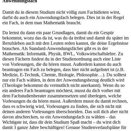
Anwendungsfach
Damit du in diesem Studium nicht völlig zum Fachidioten wirst,
darfst du auch ein Anwendungsfach belegen. Dies ist in der Regel
ein Fach, in dem man Mathematik braucht.
Da lernst du dann ein paar Grundlagen, damit du ein Gespür
bekommst, wozu das da ist, was du da treibst und damit du später im
Berufsleben auch mit den Leuten reden kannst, die deine Ergebnisse
brauchen. Als Standard-Anwendungsfächer gibt es in der
Mathematik: Informatik, Physik, BWL, Volkswirtschaftslehre. Zu
diesen Fächern ﬁndest du in der Studienordnung auch eine Liste
von Vorlesungen, die du hören musst. Außerdem kannst du auch
beantragen ein Fach zu belegen, dass hier nicht aufgelistet ist (z.B.
Medizin, E-Technik, Chemie, Biologie, Philosophie…). Du solltest
nur ein Fach wählen, in dem der Anwendungsbezug deutlich wird
(Theologie bekommst du vermutlich nicht anerkannt). Wenn du so
ein anderes Fach beantragen möchtest, musst du dich vorher mit
dem Fachstudienberater zusammensetzen und überlegen, welche
Vorlesungen du da hören musst. Außerdem musst du damit rechnen,
dass es schwierig wird, Vorlesungen zu ﬁnden, die sich nicht mit
deinen anderen Vorlesungen überschneiden. Das soll dich aber nicht
davon abschrecken, so ein Anwendungsfach zu wählen – das
Wichtigste ist, dass dir dein Studium Spaß macht – du wirst dich
damit 3 ganze Jahre beschäftigen! Genaue Studienverlaufspläne für