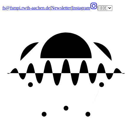
fs@fsmpi.rwth-aachen.de
|
Newsletter
|
Instagram
|