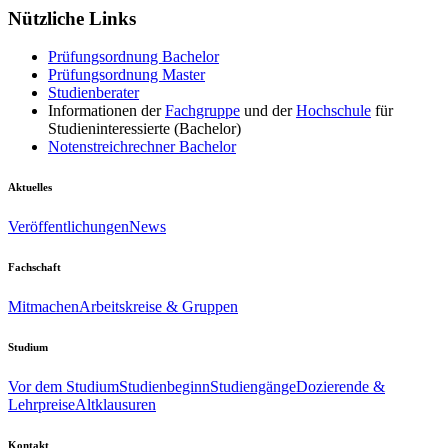
Nützliche Links
Prüfungsordnung Bachelor
Prüfungsordnung Master
Studienberater
Informationen der
Fachgruppe
und der
Hochschule
für
Studieninteressierte (Bachelor)
Notenstreichrechner Bachelor
Aktuelles
Veröffentlichungen
News
Fachschaft
Mitmachen
Arbeitskreise & Gruppen
Studium
Vor dem Studium
Studienbeginn
Studiengänge
Dozierende &
Lehrpreise
Altklausuren
Kontakt