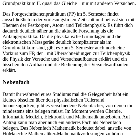
Grundpraktikum II, quasi das Gleiche – nur mit anderen Versuchen.
Das Fortgeschrittenenpraktikum (FP) im 5. Semester findet
ausschließlich in der vorlesungsfreien Zeit statt und befasst sich mit
Themen der Festkörper-, Atom- und Teilchenphysik. Es führt dich
dadurch deutlich näher an die aktuelle Forschung als die
Anfängerpraktika. Da die physikalische Grundlagen und die
elektronischen Messgeräte deutlich komplizierter als im
Grundpraktikum sind, gibt es zum 5. Semester auch noch eine
Vorkurs zum FP, der - mit Überschneidungen zur Teilchenphysik -
die Physik der Versuche und Versuchsaufbauten erklärt und ein
bisschen den Aufbau und die Bedienung der Versuchsaufbauten
erklärt.
Nebenfach
Damit ihr während eures Studiums mal die Gelegenheit habt ein
kleines bisschen über den physikalischen Tellerrand
hinauszugucken, gibt es verschiedene Nebenfächer, von denen ihr
mindestens eins belegen müsst. Im Moment werden Chemie,
Informatik, Medizin, Elektronik und Mathematik angeboten. Auf
Antrag kann man aber auch ein anderes Fach als Nebenfach
belegen. Das Nebenfach Mathematik bedeutet dabei, anstelle von
HöMa echte Mathematiker-Mathematikvorlesungen zu hören.