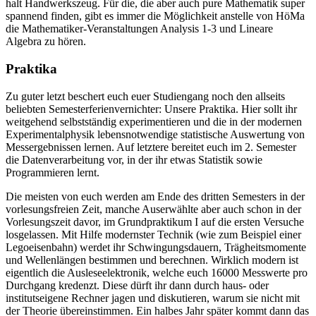
halt Handwerkszeug. Für die, die aber auch pure Mathematik super
spannend finden, gibt es immer die Möglichkeit anstelle von HöMa
die Mathematiker-Veranstaltungen Analysis 1-3 und Lineare
Algebra zu hören.
Praktika
Zu guter letzt beschert euch euer Studiengang noch den allseits
beliebten Semesterferienvernichter: Unsere Praktika. Hier sollt ihr
weitgehend selbstständig experimentieren und die in der modernen
Experimentalphysik lebensnotwendige statistische Auswertung von
Messergebnissen lernen. Auf letztere bereitet euch im 2. Semester
die Datenverarbeitung vor, in der ihr etwas Statistik sowie
Programmieren lernt.
Die meisten von euch werden am Ende des dritten Semesters in der
vorlesungsfreien Zeit, manche Auserwählte aber auch schon in der
Vorlesungszeit davor, im Grundpraktikum I auf die ersten Versuche
losgelassen. Mit Hilfe modernster Technik (wie zum Beispiel einer
Legoeisenbahn) werdet ihr Schwingungsdauern, Trägheitsmomente
und Wellenlängen bestimmen und berechnen. Wirklich modern ist
eigentlich die Ausleseelektronik, welche euch 16000 Messwerte pro
Durchgang kredenzt. Diese dürft ihr dann durch haus- oder
institutseigene Rechner jagen und diskutieren, warum sie nicht mit
der Theorie übereinstimmen. Ein halbes Jahr später kommt dann das