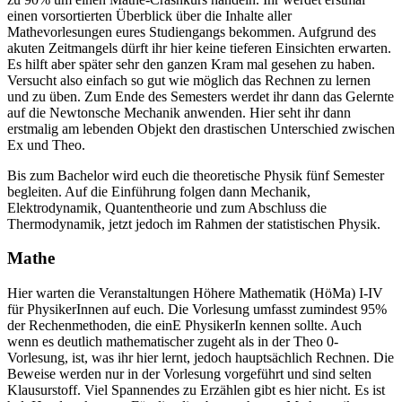
einen vorsortierten Überblick über die Inhalte aller
Mathevorlesungen eures Studiengangs bekommen. Aufgrund des
akuten Zeitmangels dürft ihr hier keine tieferen Einsichten erwarten.
Es hilft aber später sehr den ganzen Kram mal gesehen zu haben.
Versucht also einfach so gut wie möglich das Rechnen zu lernen
und zu üben. Zum Ende des Semesters werdet ihr dann das Gelernte
auf die Newtonsche Mechanik anwenden. Hier seht ihr dann
erstmalig am lebenden Objekt den drastischen Unterschied zwischen
Ex und Theo.
Bis zum Bachelor wird euch die theoretische Physik fünf Semester
begleiten. Auf die Einführung folgen dann Mechanik,
Elektrodynamik, Quantentheorie und zum Abschluss die
Thermodynamik, jetzt jedoch im Rahmen der statistischen Physik.
Mathe
Hier warten die Veranstaltungen Höhere Mathematik (HöMa) I-IV
für PhysikerInnen auf euch. Die Vorlesung umfasst zumindest 95%
der Rechenmethoden, die einE PhysikerIn kennen sollte. Auch
wenn es deutlich mathematischer zugeht als in der Theo 0-
Vorlesung, ist, was ihr hier lernt, jedoch hauptsächlich Rechnen. Die
Beweise werden nur in der Vorlesung vorgeführt und sind selten
Klausurstoff. Viel Spannendes zu Erzählen gibt es hier nicht. Es ist