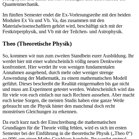
Quantenmechanik.
Im fünften Semester endet die Ex-Vorlesungsreihe mit den beiden
Modulen Ex Va und Vb. Va, das zusammen mit den
Materialwissenschaftlern gehört wird, beschäftigt sich mit der
Festkörperphysik, und Vb mit der Teilchen- und Astrophysik.
Theo (Theoretische Physik)
So, kommen wir nun zum zweiten Standbein eurer Ausbildung. Ihr
werdet hier mit einer wahrscheinlich völlig neuen Denkweise
konfrontiert. Hier werdet ihr von wenigen fundamentalen
Annahmen ausgehend, durch mehr oder weniger strenge
Anwendung der Mathematik, zu einem mathematischen Modell
geführt. Dieses beschreibt die Realität einigermaßen bis gar nicht
und muss am Experiment getestet werden. Wahrscheinlich wird das
für viele von euch einfach nur nach Rechnen aussehen. Aber macht
euch keine Sorgen, die meisten Studis haben eine ganze Weile
gebraucht um die Physik hinter den manchmal doch recht
monströsen Gleichungen zu erkennen.
Da euch kurz nach der Einschreibung die mathematischen
Grundlagen für die Theorie völlig fehlen, wird es sich im ersten
Semester bei der Einführung in die theoretische Physik („Theo 0“)
zu 90% um einen Mathe-Crashkurs handeln. Ihr werdet erstmal