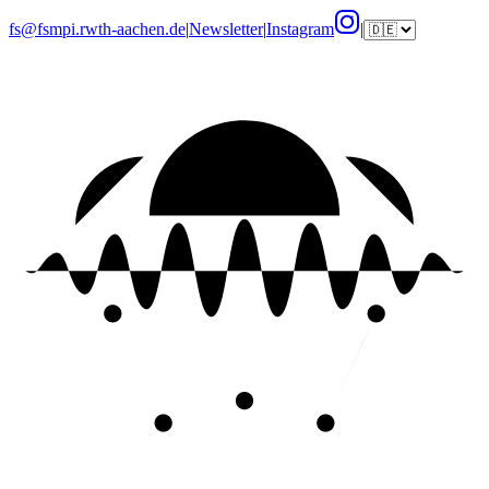
fs@fsmpi.rwth-aachen.de
|
Newsletter
|
Instagram
|