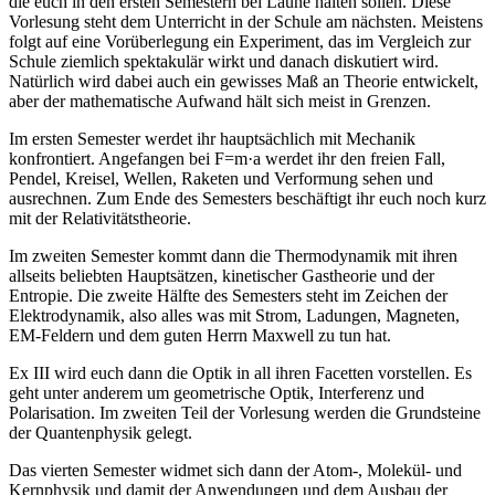
die euch in den ersten Semestern bei Laune halten sollen. Diese
Vorlesung steht dem Unterricht in der Schule am nächsten. Meistens
folgt auf eine Vorüberlegung ein Experiment, das im Vergleich zur
Schule ziemlich spektakulär wirkt und danach diskutiert wird.
Natürlich wird dabei auch ein gewisses Maß an Theorie entwickelt,
aber der mathematische Aufwand hält sich meist in Grenzen.
Im ersten Semester werdet ihr hauptsächlich mit Mechanik
konfrontiert. Angefangen bei F=m·a werdet ihr den freien Fall,
Pendel, Kreisel, Wellen, Raketen und Verformung sehen und
ausrechnen. Zum Ende des Semesters beschäftigt ihr euch noch kurz
mit der Relativitätstheorie.
Im zweiten Semester kommt dann die Thermodynamik mit ihren
allseits beliebten Hauptsätzen, kinetischer Gastheorie und der
Entropie. Die zweite Hälfte des Semesters steht im Zeichen der
Elektrodynamik, also alles was mit Strom, Ladungen, Magneten,
EM-Feldern und dem guten Herrn Maxwell zu tun hat.
Ex III wird euch dann die Optik in all ihren Facetten vorstellen. Es
geht unter anderem um geometrische Optik, Interferenz und
Polarisation. Im zweiten Teil der Vorlesung werden die Grundsteine
der Quantenphysik gelegt.
Das vierten Semester widmet sich dann der Atom-, Molekül- und
Kernphysik und damit der Anwendungen und dem Ausbau der