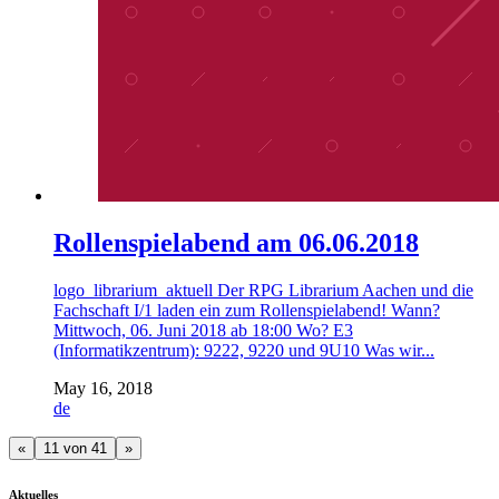
Rollenspielabend am 06.06.2018
logo_librarium_aktuell Der RPG Librarium Aachen und die
Fachschaft I/1 laden ein zum Rollenspielabend! Wann?
Mittwoch, 06. Juni 2018 ab 18:00 Wo? E3
(Informatikzentrum): 9222, 9220 und 9U10 Was wir...
May 16, 2018
de
«
11 von 41
»
Aktuelles