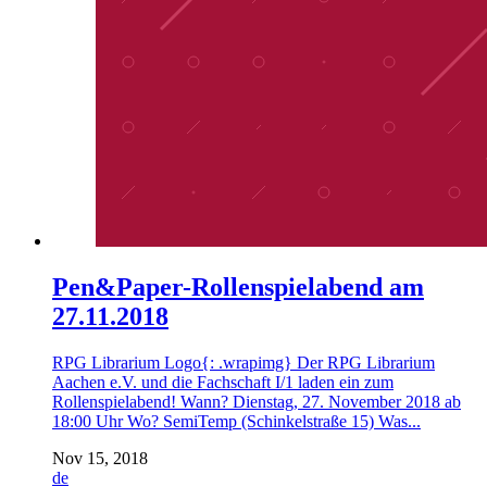
Pen&Paper-Rollenspielabend am
27.11.2018
RPG Librarium Logo{: .wrapimg} Der RPG Librarium
Aachen e.V. und die Fachschaft I/1 laden ein zum
Rollenspielabend! Wann? Dienstag, 27. November 2018 ab
18:00 Uhr Wo? SemiTemp (Schinkelstraße 15) Was...
Nov 15, 2018
de