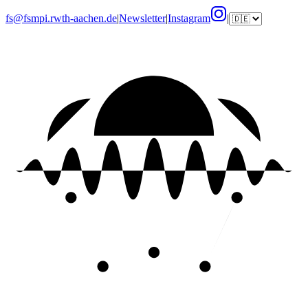
fs@fsmpi.rwth-aachen.de
|
Newsletter
|
Instagram
|