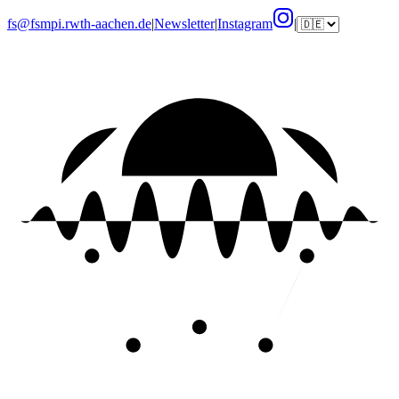
fs@fsmpi.rwth-aachen.de
|
Newsletter
|
Instagram
|