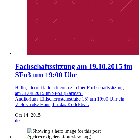
Fachschaftssitzung am 19.10.2015 im
SFo3 um 19:00 Uhr
Hallo, hiermit lade ich euch zu einer Fachschaftssitzung
am 31.08.2015 im SFo3 (Karman-
Auditorium, Eilfschornsteinstraße 15) um 19:00 Uhr ein.
Viele Grüße Hans, für das Kollektiv...
Oct 14, 2015
de