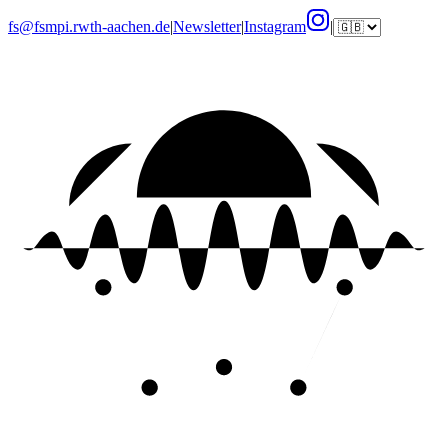
fs@fsmpi.rwth-aachen.de
|
Newsletter
|
Instagram
|