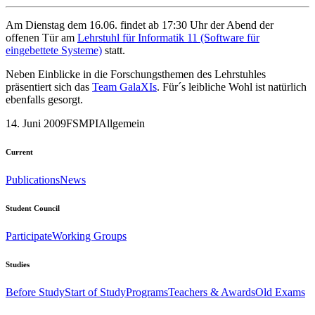
Am Dienstag dem 16.06. findet ab 17:30 Uhr der Abend der
offenen Tür am
Lehrstuhl für Informatik 11 (Software für
eingebettete Systeme)
statt.
Neben Einblicke in die Forschungsthemen des Lehrstuhles
präsentiert sich das
Team GalaXIs
. Für´s leibliche Wohl ist natürlich
ebenfalls gesorgt.
14. Juni 2009
FSMPI
Allgemein
Current
Publications
News
Student Council
Participate
Working Groups
Studies
Before Study
Start of Study
Programs
Teachers & Awards
Old Exams