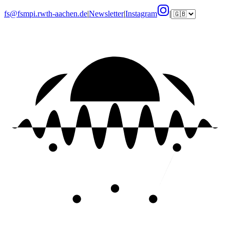
fs@fsmpi.rwth-aachen.de
|
Newsletter
|
Instagram
|