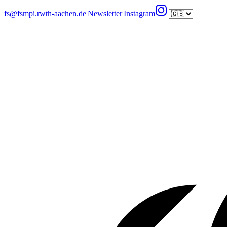
fs@fsmpi.rwth-aachen.de
|
Newsletter
|
Instagram
|