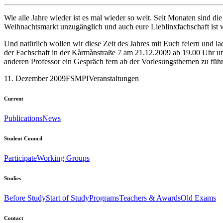
Wie alle Jahre wieder ist es mal wieder so weit. Seit Monaten sind 
Weihnachtsmarkt unzugänglich und auch eure Lieblinxfachschaft ist 
Und natürlich wollen wir diese Zeit des Jahres mit Euch feiern und 
der Fachschaft in der Kàrmànstraße 7 am 21.12.2009 ab 19.00 Uhr um
anderen Professor ein Gespräch fern ab der Vorlesungsthemen zu führ
11. Dezember 2009
FSMPI
Veranstaltungen
Current
Publications
News
Student Council
Participate
Working Groups
Studies
Before Study
Start of Study
Programs
Teachers & Awards
Old Exams
Contact