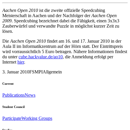
Aachen Open 2010
ist die zweite offizielle Speedcubing
Meisterschaft in Aachen und der Nachfolger der
Aachen Open
2009
. Speedcubing bezeichnet dabei die Fähigkeit, einen 3x3x3
Zauberwürfel und verwandte Puzzle in möglichst kurzer Zeit zu
lösen.
Die
Aachen Open 2010
findet am 16. und 17. Januar 2010 in der
Aula II im Informatikzentrum auf der Hörn statt. Der Eintrittspreis
wird vorraussichtlich 5 Euro betragen. Nähere Informationen findest
du unter
cube.hackvalue.de/ao10
, die Anmeldung erfolgt per
Internet
hier
.
3. Januar 2010
FSMPI
Allgemein
Current
Publications
News
Student Council
Participate
Working Groups
Studies