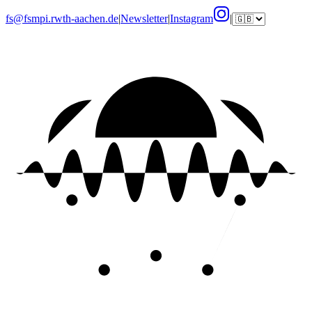
fs@fsmpi.rwth-aachen.de
|
Newsletter
|
Instagram
|