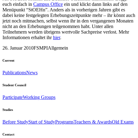
euch einfach in
Campus Office
ein und klickt dann links auf den
Menüpunkt “StOEHn”. Anders als in vorherigen Jahren gibt es
dabei keine festgelegten Erhebungszeitpunkte mehr – ihr könnt auch
jetzt noch mitmachen, selbst wenn ihr in den vergangenen Monaten
nicht an den Erhebungen teilgenommen habt. Unter allen
Teilnehmern werden übrigens wertvolle Sachpreise verlost. Mehr
Informationen erhaltet ihr
hier
.
26. Januar 2010
FSMPI
Allgemein
Current
Publications
News
Student Council
Participate
Working Groups
Studies
Before Study
Start of Study
Programs
Teachers & Awards
Old Exams
Contact