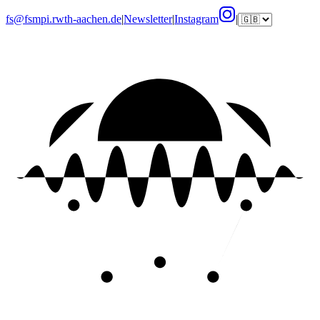
fs@fsmpi.rwth-aachen.de
|
Newsletter
|
Instagram
|