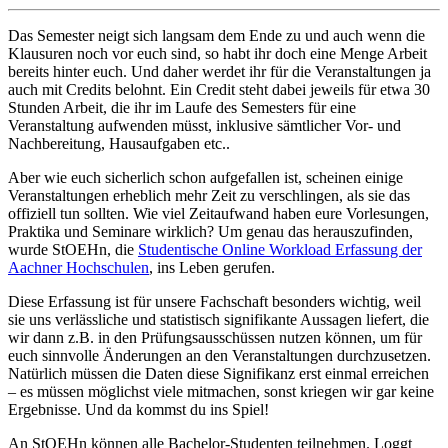
Das Semester neigt sich langsam dem Ende zu und auch wenn die
Klausuren noch vor euch sind, so habt ihr doch eine Menge Arbeit
bereits hinter euch. Und daher werdet ihr für die Veranstaltungen ja
auch mit Credits belohnt. Ein Credit steht dabei jeweils für etwa 30
Stunden Arbeit, die ihr im Laufe des Semesters für eine
Veranstaltung aufwenden müsst, inklusive sämtlicher Vor- und
Nachbereitung, Hausaufgaben etc..
Aber wie euch sicherlich schon aufgefallen ist, scheinen einige
Veranstaltungen erheblich mehr Zeit zu verschlingen, als sie das
offiziell tun sollten. Wie viel Zeitaufwand haben eure Vorlesungen,
Praktika und Seminare wirklich? Um genau das herauszufinden,
wurde StOEHn, die
Studentische Online Workload Erfassung der
Aachner Hochschulen
, ins Leben gerufen.
Diese Erfassung ist für unsere Fachschaft besonders wichtig, weil
sie uns verlässliche und statistisch signifikante Aussagen liefert, die
wir dann z.B. in den Prüfungsausschüssen nutzen können, um für
euch sinnvolle Änderungen an den Veranstaltungen durchzusetzen.
Natürlich müssen die Daten diese Signifikanz erst einmal erreichen
– es müssen möglichst viele mitmachen, sonst kriegen wir gar keine
Ergebnisse. Und da kommst du ins Spiel!
An StOEHn können alle Bachelor-Studenten teilnehmen. Loggt