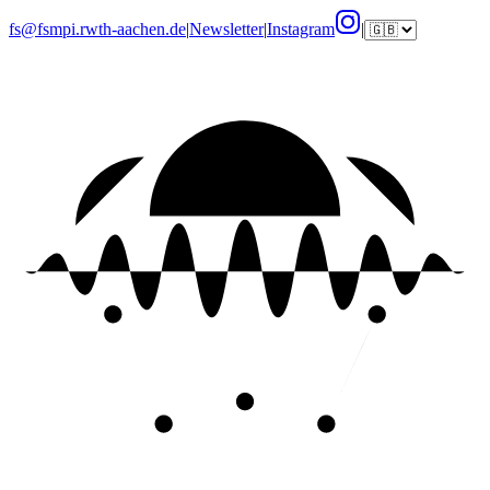
fs@fsmpi.rwth-aachen.de
|
Newsletter
|
Instagram
|