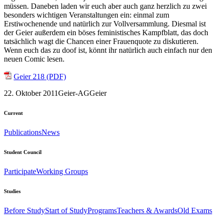
müssen. Daneben laden wir euch aber auch ganz herzlich zu zwei
besonders wichtigen Veranstaltungen ein: einmal zum
Erstiwochenende und natürlich zur Vollversammlung. Diesmal ist
der Geier außerdem ein böses feministisches Kampfblatt, das doch
tatsächlich wagt die Chancen einer Frauenquote zu diskutieren.
Wenn euch das zu doof ist, könnt ihr natürlich auch einfach nur den
neuen Comic lesen.
Geier 218 (PDF)
22. Oktober 2011
Geier-AG
Geier
Current
Publications
News
Student Council
Participate
Working Groups
Studies
Before Study
Start of Study
Programs
Teachers & Awards
Old Exams