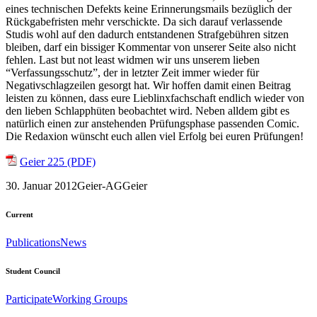
eines technischen Defekts keine Erinnerungsmails bezüglich der
Rückgabefristen mehr verschickte. Da sich darauf verlassende
Studis wohl auf den dadurch entstandenen Strafgebühren sitzen
bleiben, darf ein bissiger Kommentar von unserer Seite also nicht
fehlen. Last but not least widmen wir uns unserem lieben
“Verfassungsschutz”, der in letzter Zeit immer wieder für
Negativschlagzeilen gesorgt hat. Wir hoffen damit einen Beitrag
leisten zu können, dass eure Lieblinxfachschaft endlich wieder von
den lieben Schlapphüten beobachtet wird. Neben alldem gibt es
natürlich einen zur anstehenden Prüfungsphase passenden Comic.
Die Redaxion wünscht euch allen viel Erfolg bei euren Prüfungen!
Geier 225 (PDF)
30. Januar 2012
Geier-AG
Geier
Current
Publications
News
Student Council
Participate
Working Groups