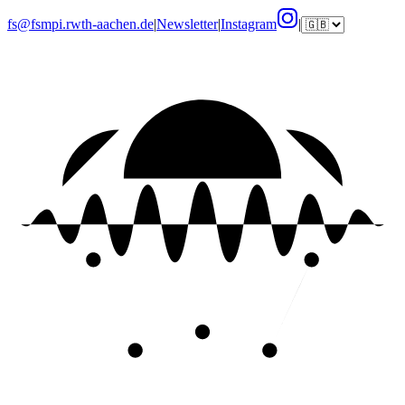
fs@fsmpi.rwth-aachen.de
|
Newsletter
|
Instagram
|