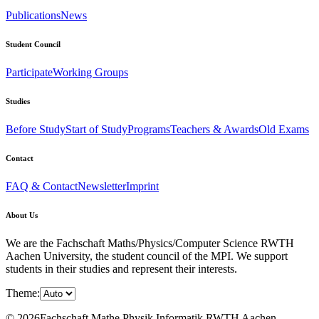
Publications
News
Student Council
Participate
Working Groups
Studies
Before Study
Start of Study
Programs
Teachers & Awards
Old Exams
Contact
FAQ & Contact
Newsletter
Imprint
About Us
We are the Fachschaft Maths/Physics/Computer Science RWTH
Aachen University, the student council of the MPI. We support
students in their studies and represent their interests.
Theme:
© 2026Fachschaft Mathe Physik Informatik RWTH Aachen