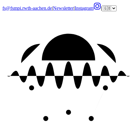
fs@fsmpi.rwth-aachen.de
|
Newsletter
|
Instagram
|