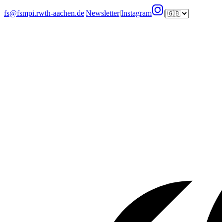
fs@fsmpi.rwth-aachen.de
|
Newsletter
|
Instagram
|