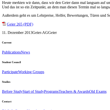
Heute merkten wir dann, dass wir den Geier dann mal langsam auf uns
Und das ist so ein Zeitpunkt, an dem man diesen Termin mal so lang
Außerdem geht es um Lehrpreise, Helfer, Bewertungen, Türen und Sc
Geier 265 (PDF)
11. Dezember 2013
Geier-AG
Geier
Current
Publications
News
Student Council
Participate
Working Groups
Studies
Before Study
Start of Study
Programs
Teachers & Awards
Old Exams
Contact