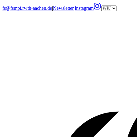
fs@fsmpi.rwth-aachen.de
|
Newsletter
|
Instagram
|