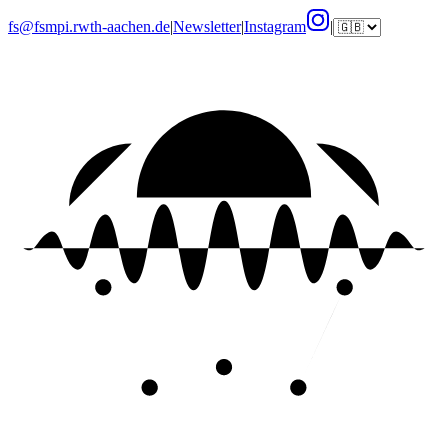
fs@fsmpi.rwth-aachen.de
|
Newsletter
|
Instagram
|