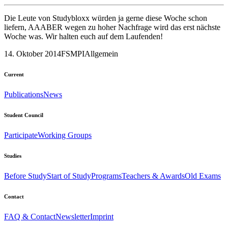
Die Leute von Studybloxx würden ja gerne diese Woche schon
liefern, AAABER wegen zu hoher Nachfrage wird das erst nächste
Woche was. Wir halten euch auf dem Laufenden!
14. Oktober 2014
FSMPI
Allgemein
Current
Publications
News
Student Council
Participate
Working Groups
Studies
Before Study
Start of Study
Programs
Teachers & Awards
Old Exams
Contact
FAQ & Contact
Newsletter
Imprint