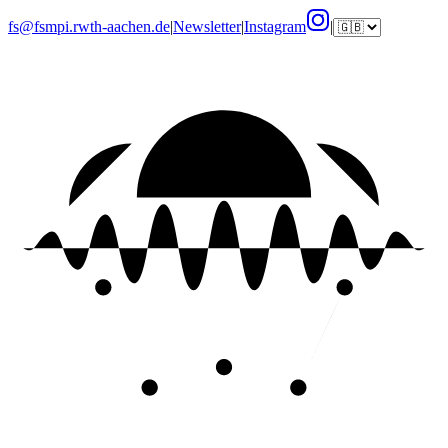
fs@fsmpi.rwth-aachen.de
|
Newsletter
|
Instagram
|